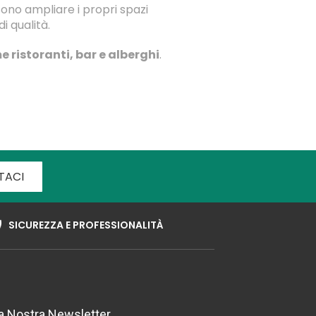
ssono ampliare i propri spazi
i qualità.
e ristoranti, bar e alberghi
.
TACI
SICUREZZA E PROFESSIONALITÀ
lla Nostra Newsletter