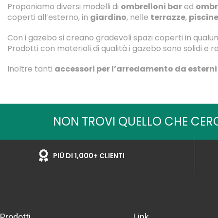
Proponiamo diversi modelli di
ombrelloni bar
ed
ombre
coperti all’esterno, in
giardino
, nelle
terrazze
,
piscin
Con i gazebo si creano gradevoli spazi coperti in qual
Prodotti con materiali di qualità i gazebo sono solidi e r
Inoltre tanti
accessori per l’arredamento da esterni
NON TROVI QUELLO CHE CER
PIÙ DI 1,000+ CLIENTI
Prodotti
Link