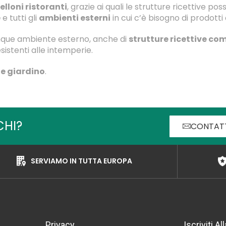
lloni ristoranti
, grazie ai quali le strutture ricettive po
e
e tutti gli
ambienti esterni
in cui c’è bisogno di prodotti d
unque ambiente esterno, anche di
strutture ricettive com
esistenti alle intemperie.
 e giardino
.
CHI?
CONTAT
SERVIAMO IN TUTTA EUROPA
Privacy
Iscriviti A