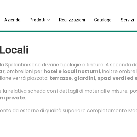
)
Azienda
Prodotti
Realizzazioni
Catalogo
Servizi
Locali
Spillantini sono di varie tipologie e finiture. A seconda de
ar
, ombrelloni per
hotel e locali notturni
, inoltre ombre
llone verrà piazzato:
terrazze, giardini, spazi verdi ed 
e la relativa scheda con i dettagli di materiali e misure,
ni private
.
nto da esterno di qualità superiore completamente Made 