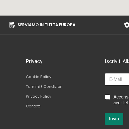
SERVIAMO IN TUTTA EUROPA
Privacy
Iscriviti A
E
Cookie Policy
m
Termini E Condizioni
a
i
*
Privacy Policy
C
Acconse
l
*
a
aver let
*
E
Contatti
s
m
e
a
l
Invia
i
l
l