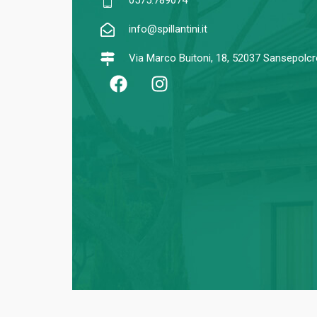
0575.789074
info@spillantini.it
Via Marco Buitoni, 18, 52037 Sansepolc