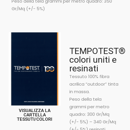
Peso della tela grammi per metro quadro: 350
Gr/Mq (+/- 5%)
TEMPOTEST®
colori uniti e
resinati
Tessuto 100% fibra
acrilica “outdoor” tinta
in massa.
Peso della tela
grammi per metro
VISUALIZZA LA
quadro: 300 Gr/Mq
CARTELLA
TESSUTI/COLORI
(+/- 5%) – 340 Gr/Mq
(+/- 5%) resinati