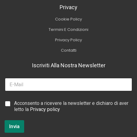
Privacy
Cookie Policy
Termini E Condizioni
Privacy Policy
Contatti
Iscriviti Alla Nostra Newsletter
E
m
a
i
E
C
Acconsento a ricevere la newsletter e dichiaro di aver
l
m
a
letto la
Privacy policy
*
a
s
i
e
l
l
Invia
*
l
d