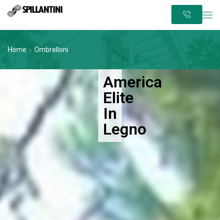
Home
Ombrelloni
America
Elite
In
Legno