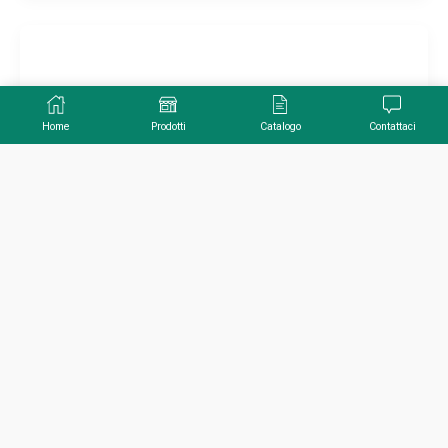
Home
Prodotti
Catalogo
Contattaci
Panama In Legno