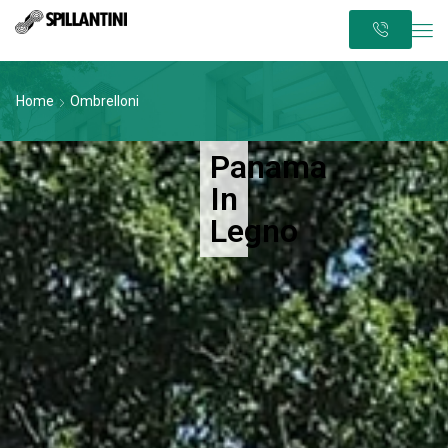
Home
Ombrelloni
Panama
In
Legno