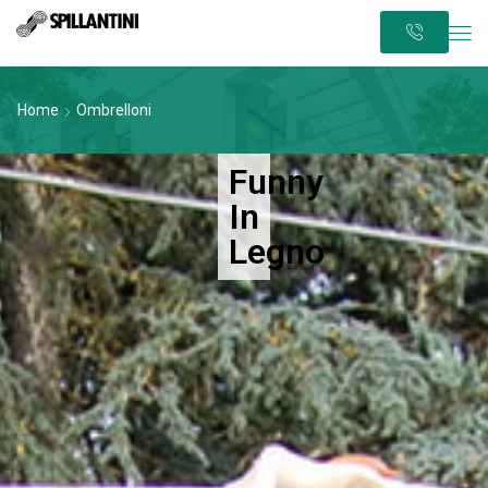
Home
Ombrelloni
Funny
In
Legno