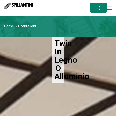
Home
Ombrelloni
Twin
In
Legno
O
Alluminio