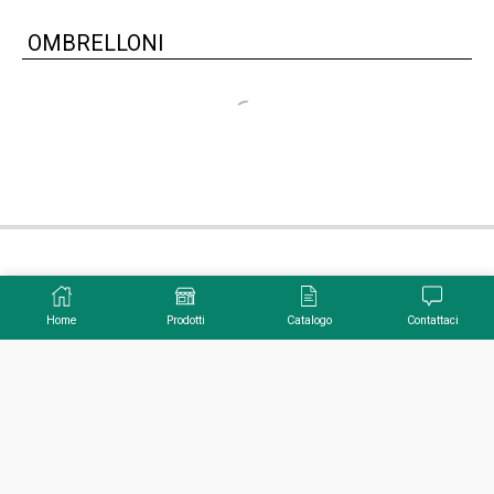
Clover In Legno O Alluminio
Home
Prodotti
Catalogo
Contattaci