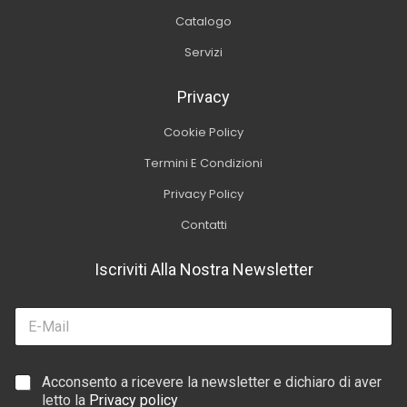
Catalogo
Servizi
Privacy
Cookie Policy
Termini E Condizioni
Privacy Policy
Contatti
Iscriviti Alla Nostra Newsletter
E
m
a
i
C
C
Acconsento a ricevere la newsletter e dichiaro di aver
l
a
a
letto la
Privacy policy
*
s